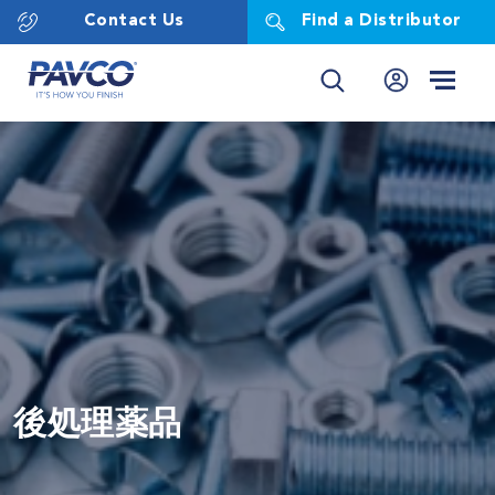
Contact Us
Find a Distributor
後処理薬品