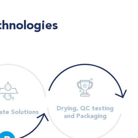
chnologies
Drying, QC testing
ate Solutions
and Packaging