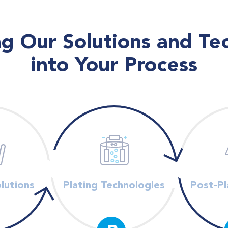
ng Our Solutions and Te
into Your Process
lutions
Plating Technologies
Post-Pl