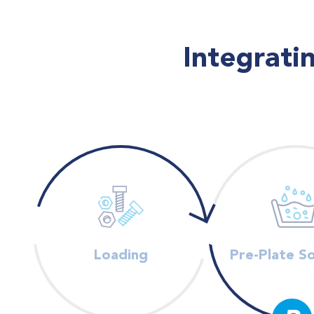
Integrati
Loading
Pre-Plate So