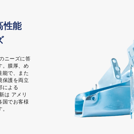
高性能
ズ
様のニーズに答
す。膜厚、め
性能で、また
境保護を両立
部による
新は アメリ
各国でお客様
す。